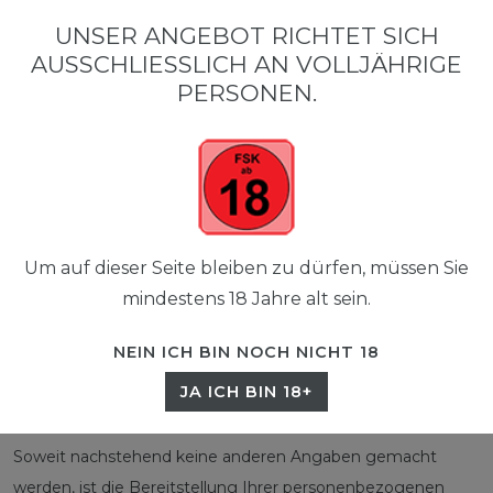
0
UNSER ANGEBOT RICHTET SICH
☰
AUSSCHLIESSLICH AN VOLLJÄHRIGE P
0,00 EUR
ERSONEN.
DATEN­SCHUTZ­
ERKLÄRUNG
Um auf dieser Seite bleiben zu dürfen, müssen Sie
mindestens 18 Jahre alt sein.
Datenschutzerklärung
NEIN ICH BIN NOCH NICHT 18
JA ICH BIN 18+
Soweit nachstehend keine anderen Angaben gemacht
werden, ist die Bereitstellung Ihrer personenbezogenen