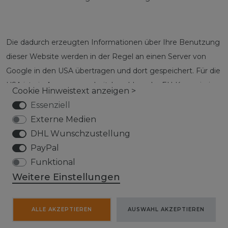
Die dadurch erzeugten Informationen über Ihre Benutzung
dieser Website werden in der Regel an einen Server von
Google in den USA übertragen und dort gespeichert. Für die
USA ist ein Angemessenheitsbeschluss der EU-Kommission
Cookie Hinweistext anzeigen >
vorhanden, das Trans-Atlantic Data Privacy Framework
Essenziell
(TADPF).
Google hat sich nach dem TADPF zertifiziert und
Externe Medien
damit verpflichtet, europäische Datenschutzgrundsätze
DHL Wunschzustellung
einzuhalten.
Sowohl Google als auch staatliche US-
PayPal
Behörden haben Zugriff auf Ihre Daten.
Funktional
Weitere Einstellungen
Nähere Informationen zu Nutzungsbedingungen und
ALLE AKZEPTIEREN
AUSWAHL AKZEPTIEREN
Datenschutz finden Sie