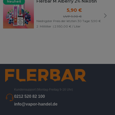
Flerbar M Alberry 2% Nikotin
Neuheit
5,90 €
UVP 9,90 €
Niedrigster Preis der letzten 30 Tage:
5,90 €
2
Milliliter
| 2.950,00 € / Liter
Kundensupport (Montag-Freitag 9-16 Uhr)
0212 520 82 100
info@vapor-handel.de