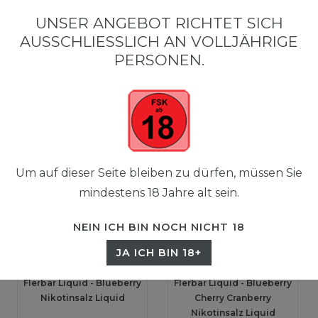
0
UNSER ANGEBOT RICHTET SICH
☰
AUSSCHLIESSLICH AN VOLLJÄHRIGE P
0,00 EUR
ERSONEN.
FILTER
Um auf dieser Seite bleiben zu dürfen, müssen Sie
mindestens 18 Jahre alt sein.
NEIN ICH BIN NOCH NICHT 18
JA ICH BIN 18+
Flerbar Liquid - Blueberry
Flerbar Liquid - Blueberry
Nikotinsalz Liquid
Cherry Cranberry
Nikotinsalz Liquid