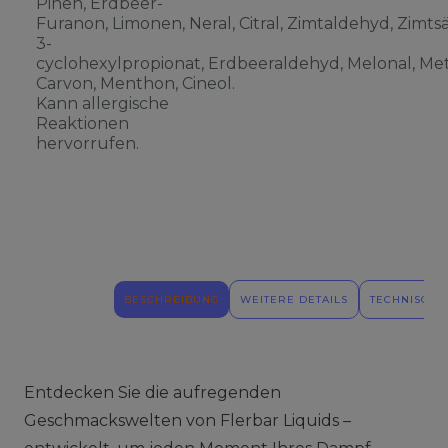
Pinen, Erdbeer-
Furanon, Limonen, Neral, Citral, Zimtaldehyd, Zimts
3-
cyclohexylpropionat, Erdbeeraldehyd, Melonal, Meth
Carvon, Menthon, Cineol.
Kann allergische
Reaktionen
hervorrufen.
BESCHREIBUNG
WEITERE DETAILS
TECHNISCHE
Entdecken Sie die aufregenden
Geschmackswelten von Flerbar Liquids –