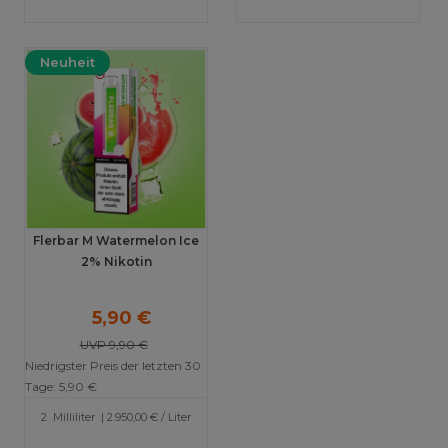
Neuheit
Flerbar M Watermelon Ice
2% Nikotin
5,90 €
UVP 9,90 €
Niedrigster Preis der letzten 30
Tage:
5,90 €
2
Milliliter
| 2.950,00 € / Liter