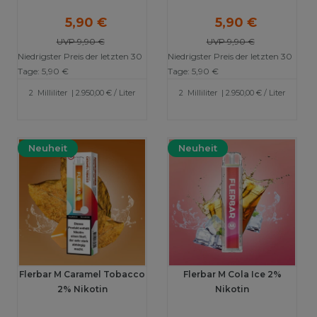
5,90 €
5,90 €
UVP 9,90 €
UVP 9,90 €
Niedrigster Preis der letzten 30
Niedrigster Preis der letzten 30
Tage:
5,90 €
Tage:
5,90 €
2
Milliliter
| 2.950,00 € / Liter
2
Milliliter
| 2.950,00 € / Liter
Neuheit
Neuheit
Flerbar M Caramel Tobacco
Flerbar M Cola Ice 2%
2% Nikotin
Nikotin