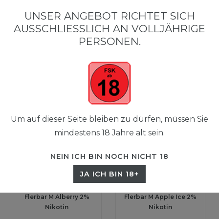
0
UNSER ANGEBOT RICHTET SICH
☰
AUSSCHLIESSLICH AN VOLLJÄHRIGE P
0,00 EUR
ERSONEN.
FILTER
Neuheit
Neuheit
Um auf dieser Seite bleiben zu dürfen, müssen Sie
mindestens 18 Jahre alt sein.
NEIN ICH BIN NOCH NICHT 18
JA ICH BIN 18+
Flerbar M Alberry 2%
Flerbar M Apple Ice 2%
Nikotin
Nikotin