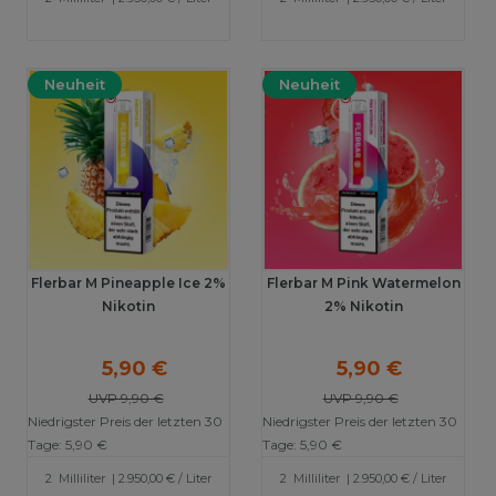
Neuheit
Neuheit
Flerbar M Pineapple Ice 2%
Flerbar M Pink Watermelon
Nikotin
2% Nikotin
5,90 €
5,90 €
UVP 9,90 €
UVP 9,90 €
Niedrigster Preis der letzten 30
Niedrigster Preis der letzten 30
Tage:
5,90 €
Tage:
5,90 €
2
Milliliter
| 2.950,00 € / Liter
2
Milliliter
| 2.950,00 € / Liter