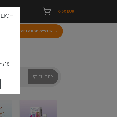
0,00 EUR
ICH A
D
FLERBAR POD-SYSTEM
ns 18
FILTER