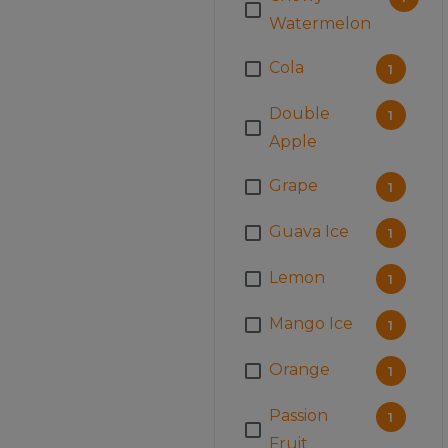
Watermelon
Cola
1
Double
1
Apple
Grape
1
Guava Ice
1
Lemon
1
Mango Ice
1
Orange
1
Passion
1
Fruit