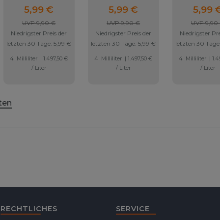
Flerbar Pods -
Flerbar Pods -
Flerbar Po
5,99 €
5,99 €
5,99 
Strawberry
Summer Fruit -
Watermelon 
UVP 9,90 €
UVP 9,90 €
UVP 9,90
Watermelon - 20mg
20mg Nikotin
20mg Niko
Niedrigster Preis der
Niedrigster Preis der
Niedrigster Pre
Nikotin
letzten 30 Tage:
5,99 €
letzten 30 Tage:
5,99 €
letzten 30 Tage
4
Milliliter
| 1.497,50 €
4
Milliliter
| 1.497,50 €
4
Milliliter
| 1.4
/ Liter
/ Liter
/ Liter
ten
RECHTLICHES
SERVICE