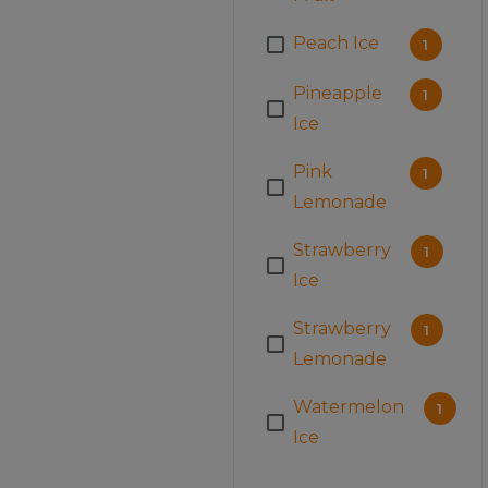
Peach Ice
1
Pineapple
1
Ice
Pink
1
Lemonade
Strawberry
1
Ice
Strawberry
1
Lemonade
Watermelon
1
Ice