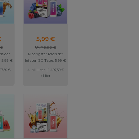
ds -
Flerbar Pods - Blue
€
5,99 €
- 20mg
Razz - 20mg Nikotin
 €
UVP 9,90 €
is der
Niedrigster Preis der
:
5,99 €
letzten 30 Tage:
5,99 €
97,50 €
4
Milliliter
| 1.497,50 €
/ Liter