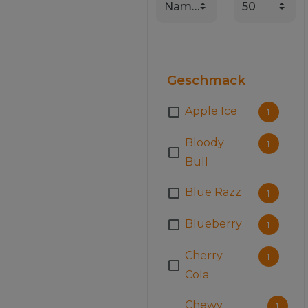
Geschmack
Apple Ice
1
Bloody
1
Bull
Blue Razz
1
Blueberry
1
Cherry
1
Cola
Chewy
1