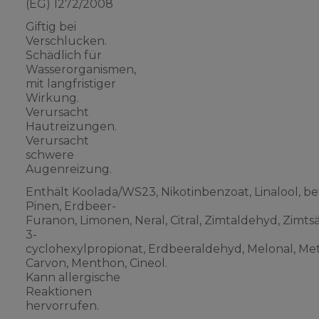
(EG) 1272/2008
Giftig bei
Verschlucken.
Schädlich für
Wasserorganismen,
mit langfristiger
Wirkung.
Verursacht
Hautreizungen.
Verursacht
schwere
Augenreizung.
Enthält Koolada/WS23, Nikotinbenzoat, Linalool, be
Pinen, Erdbeer-
Furanon, Limonen, Neral, Citral, Zimtaldehyd, Zimts
3-
cyclohexylpropionat, Erdbeeraldehyd, Melonal, Meth
Carvon, Menthon, Cineol.
Kann allergische
Reaktionen
hervorrufen.