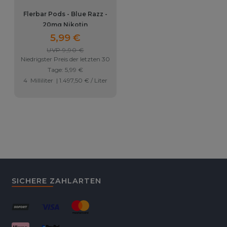
Flerbar Pods - Blue Razz -
Flerbar Pods - Blueberry 
20mg Nikotin
20mg Nikotin
5,99 €
5,99 €
UVP 9,90 €
UVP 9,90 €
Niedrigster Preis der letzten 30
Niedrigster Preis der letzten 
Tage:
5,99 €
Tage:
5,99 €
4
Milliliter
| 1.497,50 € / Liter
4
Milliliter
| 1.497,50 € / Lite
SICHERE ZAHLARTEN