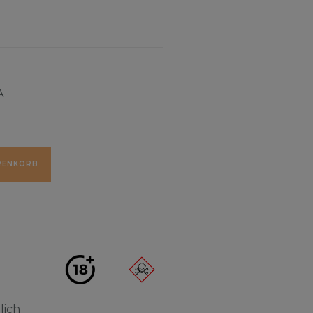
A
RENKORB
lich