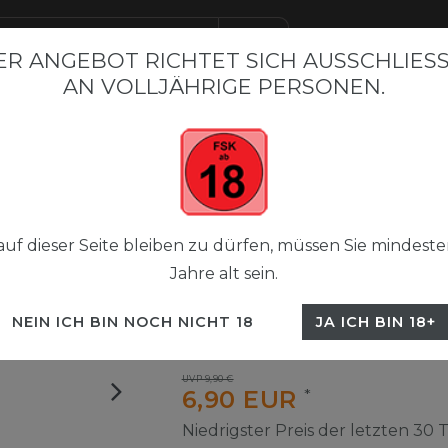
R ANGEBOT RICHTET SICH AUSSCHLIESSL
N VOLLJÄHRIGE PERSONEN.
BAR BESTSELLER
FLERBAR M
FLERBAR NICSALT LIQUI
 M Pod Kit - 650mAh - Anthrazit
Flerbar M Pod kit
uf dieser Seite bleiben zu dürfen, müssen Sie mindeste
Jahre alt sein.
Flerbar M Pod Kit - 650
Anthrazit
NEIN ICH BIN NOCH NICHT 18
JA ICH BIN 18+
UVP 9,90 €
6,90 EUR
*
Niedrigster Preis der letzten 30 