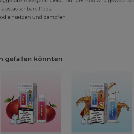
eggeräte: Basisgerät bleibt, nur der Pod wird gewechsel
h austauschbare Pods
 Pod einsetzen und dampfen
ch gefallen könnten