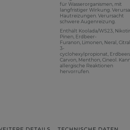
für Wasserorganismen, mit
langfristiger Wirkung. Verurs
Hautreizungen. Verursacht
schwere Augenreizung.
Enthält Koolada/WS23, Nikotin
Pinen, Erdbeer-
Furanon, Limonen, Neral, Citra
3-
cyclohexylpropionat, Erdbeera
Carvon, Menthon, Cineol. Kan
allergische Reaktionen
hervorrufen.
WEITERE DETAILS
TECHNISCHE DATEN