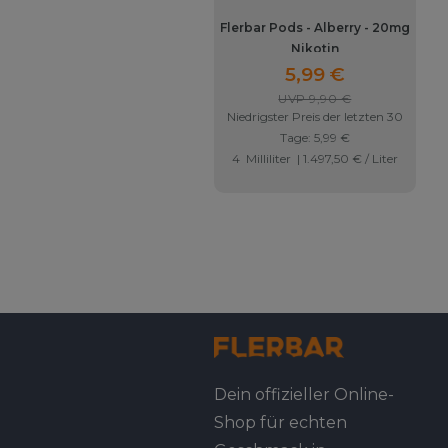
Flerbar Pods - Alberry - 20mg
Nikotin
5,99 €
UVP 9,90 €
Niedrigster Preis der letzten 30
Tage:
5,99 €
4
Milliliter
| 1.497,50 € / Liter
Dein offizieller Online-
Shop für echten