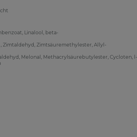
acht
benzoat, Linalool, beta-
l, Zimtaldehyd, Zimtsäuremethylester, Allyl-
ldehyd, Melonal, Methacrylsäurebutylester, Cycloten, l
n