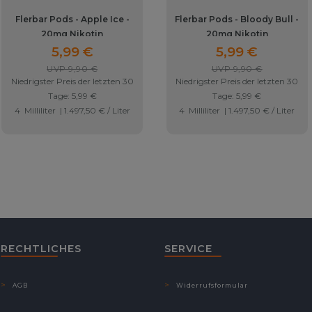
Flerbar Pods - Apple Ice -
Flerbar Pods - Bloody Bull -
20mg Nikotin
20mg Nikotin
5,99 €
5,99 €
UVP 9,90 €
UVP 9,90 €
Niedrigster Preis der letzten 30
Niedrigster Preis der letzten 30
Tage:
5,99 €
Tage:
5,99 €
4
Milliliter
| 1.497,50 € / Liter
4
Milliliter
| 1.497,50 € / Liter
RECHTLICHES
SERVICE
AGB
Widerrufsformular