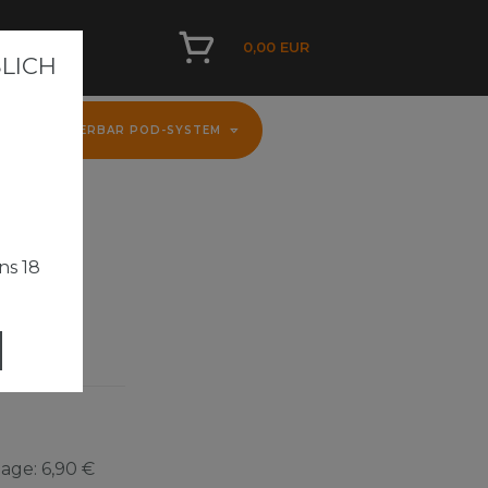
0,00 EUR
ICH A
D
FLERBAR POD-SYSTEM
ns 18
mAh -
Tage:
6,90 €