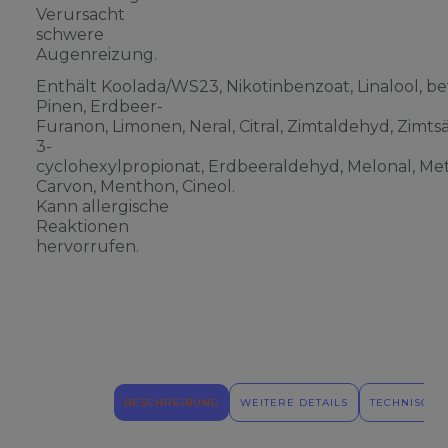
Verursacht
schwere
Augenreizung.
Enthält Koolada/WS23, Nikotinbenzoat, Linalool, be
Pinen, Erdbeer-
Furanon, Limonen, Neral, Citral, Zimtaldehyd, Zimts
3-
cyclohexylpropionat, Erdbeeraldehyd, Melonal, Meth
Carvon, Menthon, Cineol.
Kann allergische
Reaktionen
hervorrufen.
BESCHREIBUNG
WEITERE DETAILS
TECHNISCHE