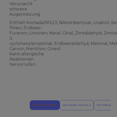
Verursacht
schwere
Augenreizung.
Enthält Koolada/WS23, Nikotinbenzoat, Linalool, be
Pinen, Erdbeer-
Furanon, Limonen, Neral, Citral, Zimtaldehyd, Zimts
3-
cyclohexylpropionat, Erdbeeraldehyd, Melonal, Meth
Carvon, Menthon, Cineol.
Kann allergische
Reaktionen
hervorrufen.
BESCHREIBUNG
WEITERE DETAILS
TECHNISCHE