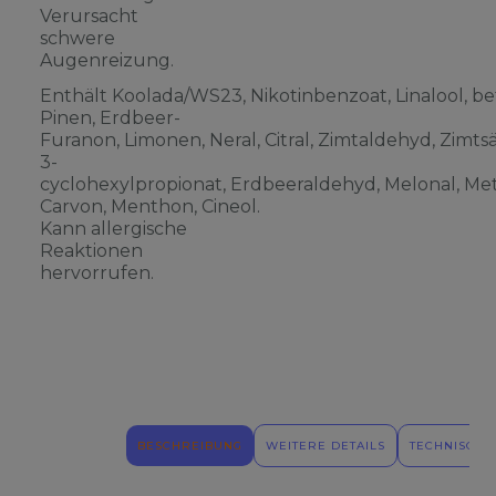
Verursacht
schwere
Augenreizung.
Enthält Koolada/WS23, Nikotinbenzoat, Linalool, be
Pinen, Erdbeer-
Furanon, Limonen, Neral, Citral, Zimtaldehyd, Zimts
3-
cyclohexylpropionat, Erdbeeraldehyd, Melonal, Meth
Carvon, Menthon, Cineol.
Kann allergische
Reaktionen
hervorrufen.
BESCHREIBUNG
WEITERE DETAILS
TECHNISCHE