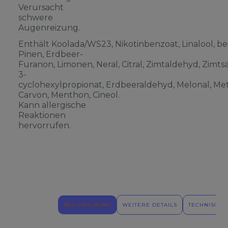
Verursacht
schwere
Augenreizung.
Enthält Koolada/WS23, Nikotinbenzoat, Linalool, be
Pinen, Erdbeer-
Furanon, Limonen, Neral, Citral, Zimtaldehyd, Zimts
3-
cyclohexylpropionat, Erdbeeraldehyd, Melonal, Meth
Carvon, Menthon, Cineol.
Kann allergische
Reaktionen
hervorrufen.
BESCHREIBUNG
WEITERE DETAILS
TECHNISCHE