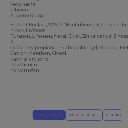
Verursacht
schwere
Augenreizung.
Enthält Koolada/WS23, Nikotinbenzoat, Linalool, be
Pinen, Erdbeer-
Furanon, Limonen, Neral, Citral, Zimtaldehyd, Zimts
3-
cyclohexylpropionat, Erdbeeraldehyd, Melonal, Meth
Carvon, Menthon, Cineol.
Kann allergische
Reaktionen
hervorrufen.
BESCHREIBUNG
WEITERE DETAILS
TECHNISCHE