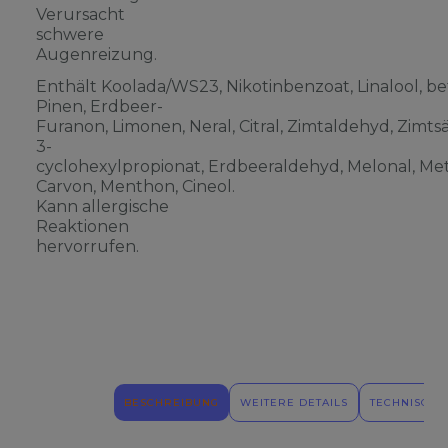
Verursacht
schwere
Augenreizung.
Enthält Koolada/WS23, Nikotinbenzoat, Linalool, be
Pinen, Erdbeer-
Furanon, Limonen, Neral, Citral, Zimtaldehyd, Zimts
3-
cyclohexylpropionat, Erdbeeraldehyd, Melonal, Meth
Carvon, Menthon, Cineol.
Kann allergische
Reaktionen
hervorrufen.
BESCHREIBUNG
WEITERE DETAILS
TECHNISCHE