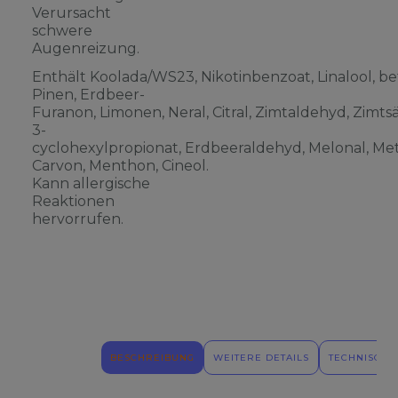
Verursacht
schwere
Augenreizung.
Enthält Koolada/WS23, Nikotinbenzoat, Linalool, be
Pinen, Erdbeer-
Furanon, Limonen, Neral, Citral, Zimtaldehyd, Zimts
3-
cyclohexylpropionat, Erdbeeraldehyd, Melonal, Meth
Carvon, Menthon, Cineol.
Kann allergische
Reaktionen
hervorrufen.
BESCHREIBUNG
WEITERE DETAILS
TECHNISCHE