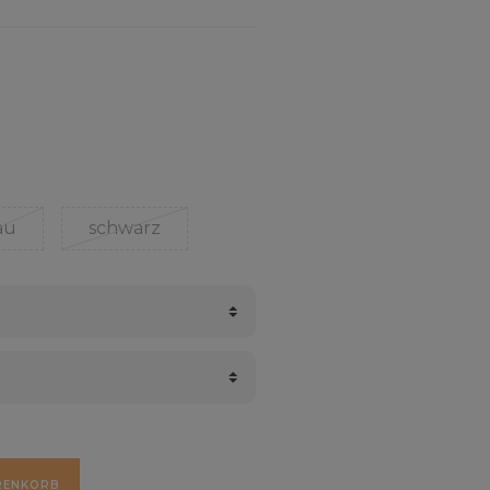
au
schwarz
RENKORB