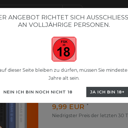
R ANGEBOT RICHTET SICH AUSSCHLIESSL
N VOLLJÄHRIGE PERSONEN.
BAR BESTSELLER
FLERBAR M
FLERBAR NICSALT LIQUI
 Pods 2+1
Flerbar Pods Paket
uf dieser Seite bleiben zu dürfen, müssen Sie mindeste
Jahre alt sein.
Flerbar Pods 2+1
NEIN ICH BIN NOCH NICHT 18
JA ICH BIN 18+
UVP 29,70 €
9,99 EUR
*
Niedrigster Preis der letzten 30 