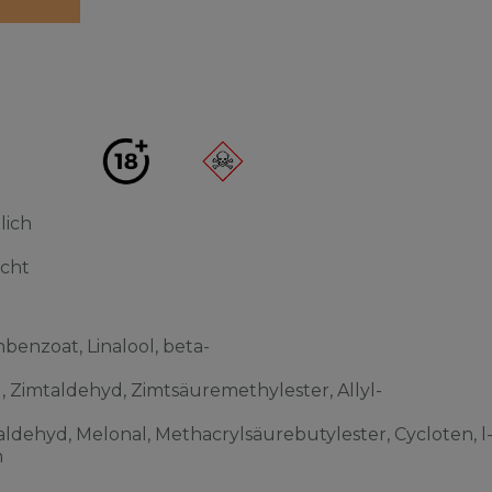
lich
acht
benzoat, Linalool, beta-
l, Zimtaldehyd, Zimtsäuremethylester, Allyl-
ldehyd, Melonal, Methacrylsäurebutylester, Cycloten, l
n