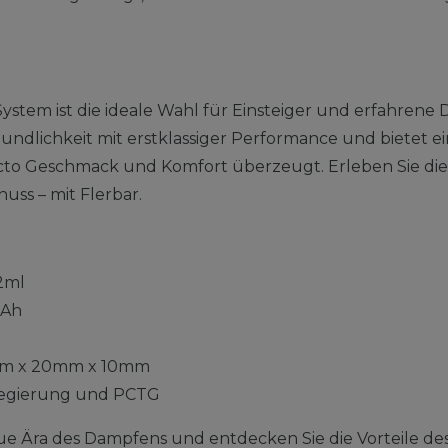
System ist die ideale Wahl für Einsteiger und erfahren
ndlichkeit mit erstklassiger Performance und bietet ei
ncto Geschmack und Komfort überzeugt. Erleben Sie di
nuss – mit Flerbar.
2ml
Ah
m x 20mm x 10mm
egierung und PCTG
ue Ära des Dampfens und entdecken Sie die Vorteile des