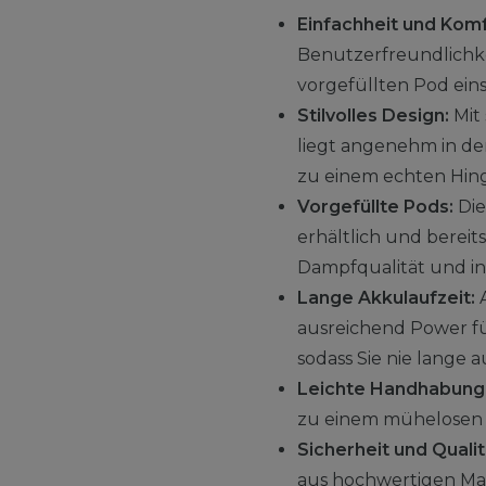
Einfachheit und Komf
Benutzerfreundlichkei
vorgefüllten Pod ein
Stilvolles Design:
Mit 
liegt angenehm in de
zu einem echten Hin
Vorgefüllte Pods:
Die
erhältlich und bereit
Dampfqualität und i
Lange Akkulaufzeit:
A
ausreichend Power fü
sodass Sie nie lange
Leichte Handhabung
zu einem mühelosen E
Sicherheit und Qualit
aus hochwertigen Mate