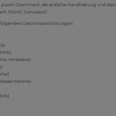
n puren Geschmack, die einfache Handhabung und das 
ch. Stilvoll. Genussvoll.
in folgenden Geschmacksrichtungen:
is)
Drink)
chte, Himbeere)
e)
sche)
Wassermelone)
Anis)
)