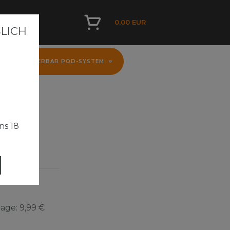
0,00 EUR
ICH A
D
FLERBAR POD-SYSTEM
ns 18
Tage:
9,99 €