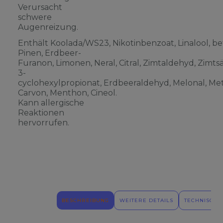
Verursacht
schwere
Augenreizung.
Enthält Koolada/WS23, Nikotinbenzoat, Linalool, be
Pinen, Erdbeer-
Furanon, Limonen, Neral, Citral, Zimtaldehyd, Zimts
3-
cyclohexylpropionat, Erdbeeraldehyd, Melonal, Meth
Carvon, Menthon, Cineol.
Kann allergische
Reaktionen
hervorrufen.
BESCHREIBUNG
WEITERE DETAILS
TECHNISCHE