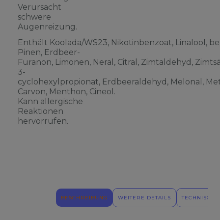
Verursacht
schwere
Augenreizung.
Enthält Koolada/WS23, Nikotinbenzoat, Linalool, be
Pinen, Erdbeer-
Furanon, Limonen, Neral, Citral, Zimtaldehyd, Zimts
3-
cyclohexylpropionat, Erdbeeraldehyd, Melonal, Meth
Carvon, Menthon, Cineol.
Kann allergische
Reaktionen
hervorrufen.
BESCHREIBUNG
WEITERE DETAILS
TECHNISCHE