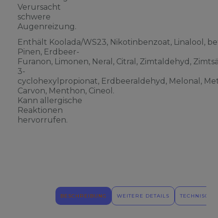
Verursacht
schwere
Augenreizung.
Enthält Koolada/WS23, Nikotinbenzoat, Linalool, be
Pinen, Erdbeer-
Furanon, Limonen, Neral, Citral, Zimtaldehyd, Zimts
3-
cyclohexylpropionat, Erdbeeraldehyd, Melonal, Meth
Carvon, Menthon, Cineol.
Kann allergische
Reaktionen
hervorrufen.
BESCHREIBUNG
WEITERE DETAILS
TECHNISCHE