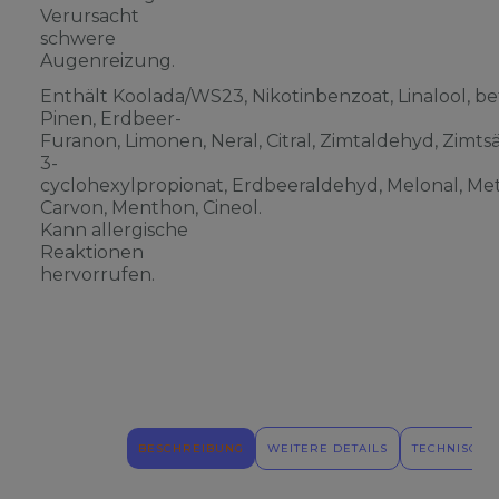
Verursacht
schwere
Augenreizung.
Enthält Koolada/WS23, Nikotinbenzoat, Linalool, be
Pinen, Erdbeer-
Furanon, Limonen, Neral, Citral, Zimtaldehyd, Zimts
3-
cyclohexylpropionat, Erdbeeraldehyd, Melonal, Meth
Carvon, Menthon, Cineol.
Kann allergische
Reaktionen
hervorrufen.
BESCHREIBUNG
WEITERE DETAILS
TECHNISCHE