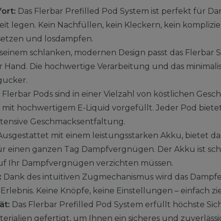
ort:
Das Flerbar Prefilled Pod System ist perfekt für Da
t legen. Kein Nachfüllen, kein Kleckern, kein komplizie
setzen und losdampfen.
seinem schlanken, modernen Design passt das Flerbar 
r Hand. Die hochwertige Verarbeitung und das minimal
gucker.
 Flerbar Pods sind in einer Vielzahl von köstlichen Ge
s mit hochwertigem E-Liquid vorgefüllt. Jeder Pod biete
ntensive Geschmacksentfaltung.
usgestattet mit einem leistungsstarken Akku, bietet da
r einen ganzen Tag Dampfvergnügen. Der Akku ist sch
 auf Ihr Dampfvergnügen verzichten müssen.
:
Dank des intuitiven Zugmechanismus wird das Dampfe
rlebnis. Keine Knöpfe, keine Einstellungen – einfach z
ät:
Das Flerbar Prefilled Pod System erfüllt höchste Sic
rialien gefertigt, um Ihnen ein sicheres und zuverläss