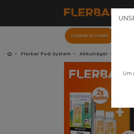
UNSE
FLERBAR AKTIONEN
FLER
Flerbar Pod-System
Akkuträger
Flerbar
Um a