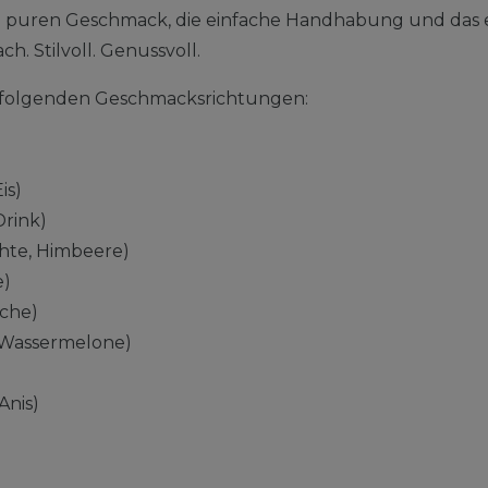
n puren Geschmack, die einfache Handhabung und das 
ch. Stilvoll. Genussvoll.
in folgenden Geschmacksrichtungen:
is)
Drink)
chte, Himbeere)
e)
sche)
Wassermelone)
Anis)
)