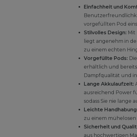
Einfachheit und Komf
Benutzerfreundlichkei
vorgefüllten Pod ein
Stilvolles Design:
Mit 
liegt angenehm in de
zu einem echten Hin
Vorgefüllte Pods:
Die
erhältlich und bereit
Dampfqualität und i
Lange Akkulaufzeit:
A
ausreichend Power fü
sodass Sie nie lange
Leichte Handhabung
zu einem mühelosen E
Sicherheit und Qualit
aus hochwertigen Mate