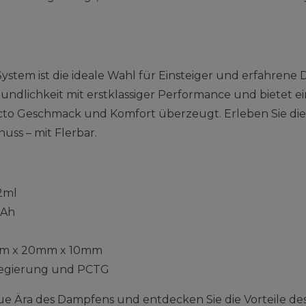
System ist die ideale Wahl für Einsteiger und erfahren
ndlichkeit mit erstklassiger Performance und bietet ei
ncto Geschmack und Komfort überzeugt. Erleben Sie di
nuss – mit Flerbar.
2ml
Ah
m x 20mm x 10mm
egierung und PCTG
ue Ära des Dampfens und entdecken Sie die Vorteile des