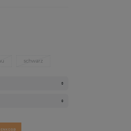
au
schwarz
RENKORB