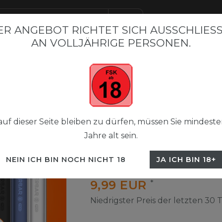
R ANGEBOT RICHTET SICH AUSSCHLIESSL
N VOLLJÄHRIGE PERSONEN.
BAR BESTSELLER
FLERBAR M
FLERBAR NICSALT LIQUI
 Pods 2+1
Flerbar Pods Paket
uf dieser Seite bleiben zu dürfen, müssen Sie mindeste
Jahre alt sein.
Flerbar Pods 2+1
NEIN ICH BIN NOCH NICHT 18
JA ICH BIN 18+
UVP 29,70 €
9,99 EUR
*
Niedrigster Preis der letzten 30 