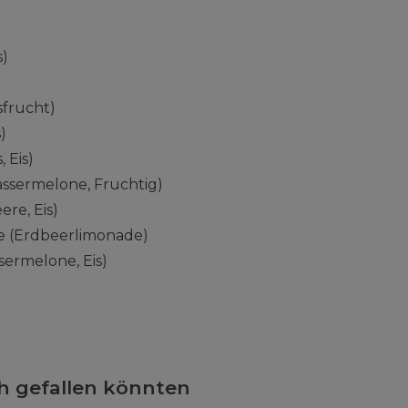
s)
sfrucht)
)
 Eis)
ssermelone, Fruchtig)
ere, Eis)
 (Erdbeerlimonade)
ermelone, Eis)
ch gefallen könnten