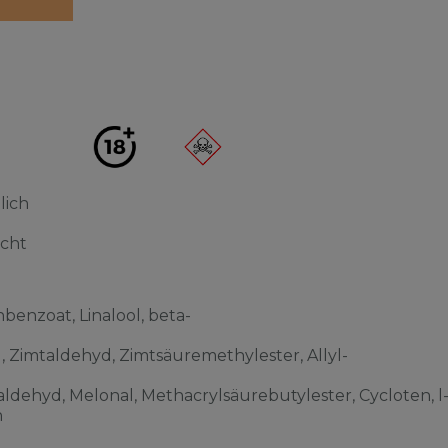
lich
acht
benzoat, Linalool, beta-
l, Zimtaldehyd, Zimtsäuremethylester, Allyl-
ldehyd, Melonal, Methacrylsäurebutylester, Cycloten, l
n