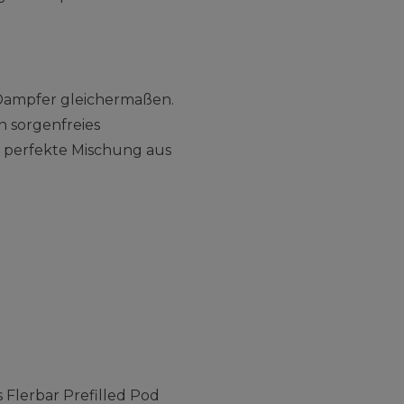
e Dampfer gleichermaßen.
n sorgenfreies
e perfekte Mischung aus
 Flerbar Prefilled Pod