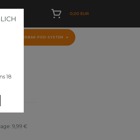
0,00 EUR
ICH A
D
FLERBAR POD-SYSTEM
ns 18
Tage:
9,99 €