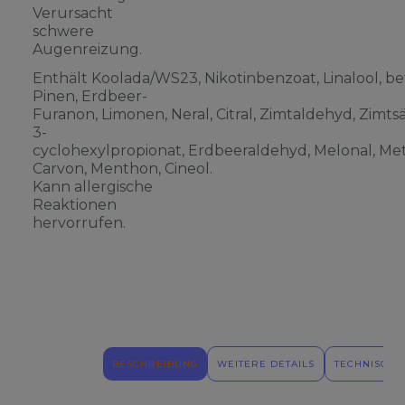
Verursacht
schwere
Augenreizung.
Enthält Koolada/WS23, Nikotinbenzoat, Linalool, be
Pinen, Erdbeer-
Furanon, Limonen, Neral, Citral, Zimtaldehyd, Zimts
3-
cyclohexylpropionat, Erdbeeraldehyd, Melonal, Meth
Carvon, Menthon, Cineol.
Kann allergische
Reaktionen
hervorrufen.
BESCHREIBUNG
WEITERE DETAILS
TECHNISCHE