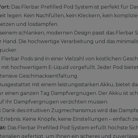
ort:
Das Flerbar Prefilled Pod System ist perfekt für Da
t legen. Kein Nachfüllen, kein Kleckern, kein komplizie
setzen und losdampfen.
seinem schlanken, modernen Design passt das Flerbar 
r Hand. Die hochwertige Verarbeitung und das minimal
gucker.
 Flerbar Pods sind in einer Vielzahl von köstlichen Ge
s mit hochwertigem E-Liquid vorgefüllt. Jeder Pod biete
ntensive Geschmacksentfaltung.
usgestattet mit einem leistungsstarken Akku, bietet da
r einen ganzen Tag Dampfvergnügen. Der Akku ist sch
 auf Ihr Dampfvergnügen verzichten müssen.
:
Dank des intuitiven Zugmechanismus wird das Dampfe
rlebnis. Keine Knöpfe, keine Einstellungen – einfach z
ät:
Das Flerbar Prefilled Pod System erfüllt höchste Sic
rialien gefertigt, um Ihnen ein sicheres und zuverläss