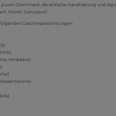
n puren Geschmack, die einfache Handhabung und das 
ch. Stilvoll. Genussvoll.
in folgenden Geschmacksrichtungen:
is)
Drink)
chte, Himbeere)
e)
sche)
Wassermelone)
Anis)
)