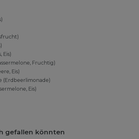
s)
sfrucht)
)
 Eis)
ssermelone, Fruchtig)
ere, Eis)
 (Erdbeerlimonade)
ermelone, Eis)
ch gefallen könnten