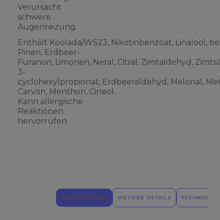
Verursacht
schwere
Augenreizung.
Enthält Koolada/WS23, Nikotinbenzoat, Linalool, be
Pinen, Erdbeer-
Furanon, Limonen, Neral, Citral, Zimtaldehyd, Zimts
3-
cyclohexylpropionat, Erdbeeraldehyd, Melonal, Meth
Carvon, Menthon, Cineol.
Kann allergische
Reaktionen
hervorrufen.
BESCHREIBUNG
WEITERE DETAILS
TECHNISCHE