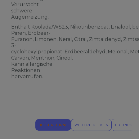
Verursacht
schwere
Augenreizung.
Enthält Koolada/WS23, Nikotinbenzoat, Linalool, be
Pinen, Erdbeer-
Furanon, Limonen, Neral, Citral, Zimtaldehyd, Zimts
3-
cyclohexylpropionat, Erdbeeraldehyd, Melonal, Meth
Carvon, Menthon, Cineol.
Kann allergische
Reaktionen
hervorrufen.
BESCHREIBUNG
WEITERE DETAILS
TECHNISCHE