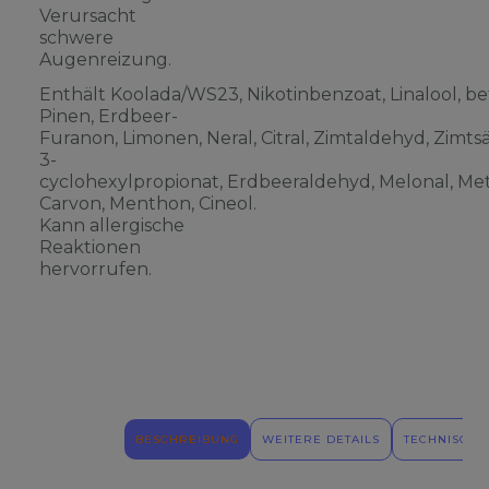
Verursacht
schwere
Augenreizung.
Enthält Koolada/WS23, Nikotinbenzoat, Linalool, be
Pinen, Erdbeer-
Furanon, Limonen, Neral, Citral, Zimtaldehyd, Zimts
3-
cyclohexylpropionat, Erdbeeraldehyd, Melonal, Meth
Carvon, Menthon, Cineol.
Kann allergische
Reaktionen
hervorrufen.
BESCHREIBUNG
WEITERE DETAILS
TECHNISCHE