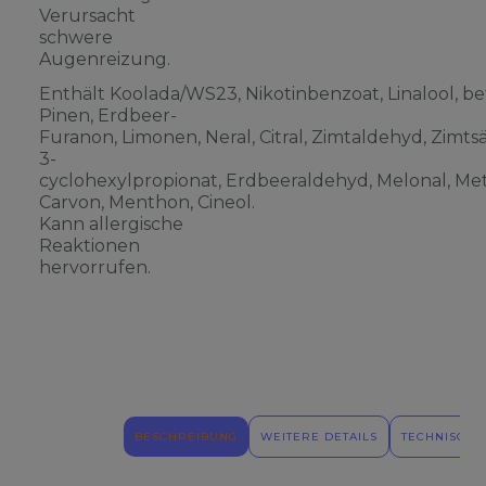
Verursacht
schwere
Augenreizung.
Enthält Koolada/WS23, Nikotinbenzoat, Linalool, be
Pinen, Erdbeer-
Furanon, Limonen, Neral, Citral, Zimtaldehyd, Zimts
3-
cyclohexylpropionat, Erdbeeraldehyd, Melonal, Meth
Carvon, Menthon, Cineol.
Kann allergische
Reaktionen
hervorrufen.
BESCHREIBUNG
WEITERE DETAILS
TECHNISCHE