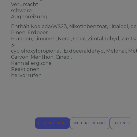
Verursacht
schwere
Augenreizung.
Enthält Koolada/WS23, Nikotinbenzoat, Linalool, be
Pinen, Erdbeer-
Furanon, Limonen, Neral, Citral, Zimtaldehyd, Zimts
3-
cyclohexylpropionat, Erdbeeraldehyd, Melonal, Meth
Carvon, Menthon, Cineol.
Kann allergische
Reaktionen
hervorrufen.
BESCHREIBUNG
WEITERE DETAILS
TECHNISCHE