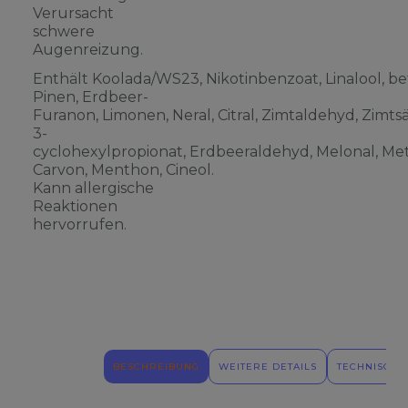
Verursacht
schwere
Augenreizung.
Enthält Koolada/WS23, Nikotinbenzoat, Linalool, be
Pinen, Erdbeer-
Furanon, Limonen, Neral, Citral, Zimtaldehyd, Zimts
3-
cyclohexylpropionat, Erdbeeraldehyd, Melonal, Meth
Carvon, Menthon, Cineol.
Kann allergische
Reaktionen
hervorrufen.
BESCHREIBUNG
WEITERE DETAILS
TECHNISCHE