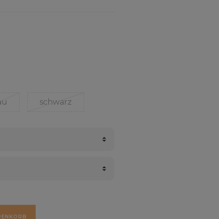
au
schwarz
RENKORB