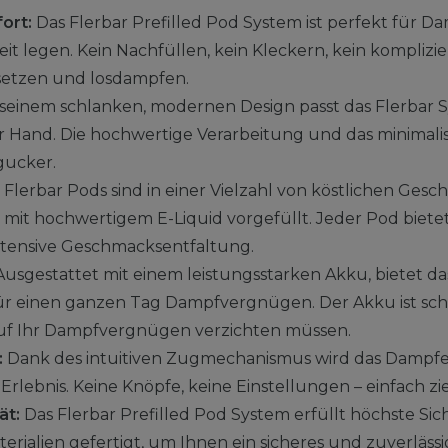
ort:
Das Flerbar Prefilled Pod System ist perfekt für Da
t legen. Kein Nachfüllen, kein Kleckern, kein komplizie
setzen und losdampfen.
seinem schlanken, modernen Design passt das Flerbar 
r Hand. Die hochwertige Verarbeitung und das minimal
gucker.
 Flerbar Pods sind in einer Vielzahl von köstlichen Ge
s mit hochwertigem E-Liquid vorgefüllt. Jeder Pod biete
ntensive Geschmacksentfaltung.
usgestattet mit einem leistungsstarken Akku, bietet da
r einen ganzen Tag Dampfvergnügen. Der Akku ist sch
 auf Ihr Dampfvergnügen verzichten müssen.
:
Dank des intuitiven Zugmechanismus wird das Dampfe
rlebnis. Keine Knöpfe, keine Einstellungen – einfach z
ät:
Das Flerbar Prefilled Pod System erfüllt höchste Sic
rialien gefertigt, um Ihnen ein sicheres und zuverläss