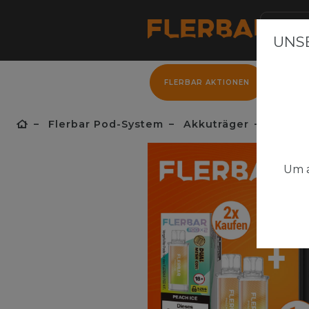
UNSE
FLERBAR AKTIONEN
FLER
Flerbar Pod-System
Akkuträger
Flerbar
Um a