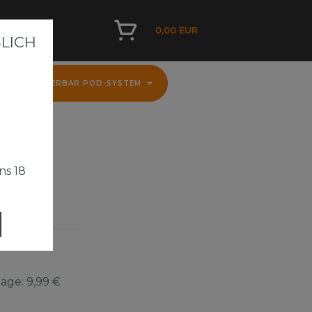
0,00 EUR
ICH A
D
FLERBAR POD-SYSTEM
ns 18
Tage:
9,99 €