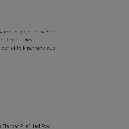
e Dampfer gleichermaßen.
n sorgenfreies
e perfekte Mischung aus
 Flerbar Prefilled Pod