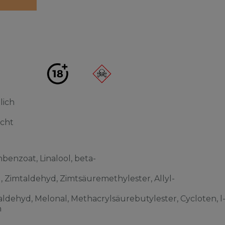
lich
acht
benzoat, Linalool, beta-
l, Zimtaldehyd, Zimtsäuremethylester, Allyl-
ldehyd, Melonal, Methacrylsäurebutylester, Cycloten, l
n