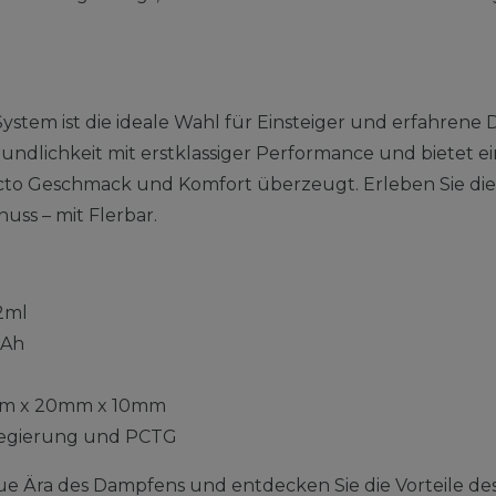
System ist die ideale Wahl für Einsteiger und erfahren
ndlichkeit mit erstklassiger Performance und bietet ei
ncto Geschmack und Komfort überzeugt. Erleben Sie di
nuss – mit Flerbar.
2ml
Ah
m x 20mm x 10mm
egierung und PCTG
ue Ära des Dampfens und entdecken Sie die Vorteile des