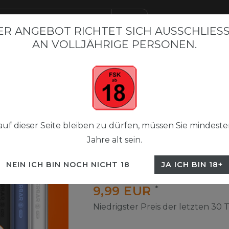
R ANGEBOT RICHTET SICH AUSSCHLIESSL
N VOLLJÄHRIGE PERSONEN.
BAR BESTSELLER
FLERBAR M
FLERBAR NICSALT LIQUI
 Pods 2+1
Flerbar Pods Paket
uf dieser Seite bleiben zu dürfen, müssen Sie mindeste
Jahre alt sein.
Flerbar Pods 2+1
NEIN ICH BIN NOCH NICHT 18
JA ICH BIN 18+
UVP 29,70 €
9,99 EUR
*
Niedrigster Preis der letzten 30 