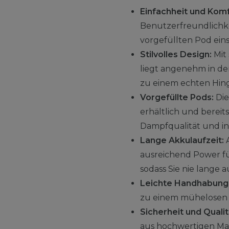
Einfachheit und Komf
Benutzerfreundlichkei
vorgefüllten Pod ein
Stilvolles Design:
Mit 
liegt angenehm in de
zu einem echten Hin
Vorgefüllte Pods:
Die
erhältlich und bereit
Dampfqualität und i
Lange Akkulaufzeit:
A
ausreichend Power fü
sodass Sie nie lange
Leichte Handhabung
zu einem mühelosen E
Sicherheit und Qualit
aus hochwertigen Mate