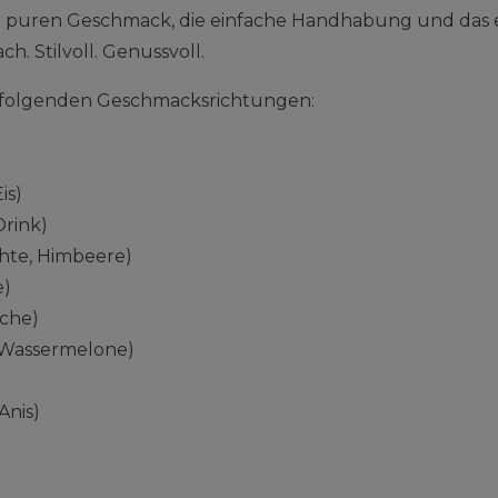
n puren Geschmack, die einfache Handhabung und das 
ch. Stilvoll. Genussvoll.
in folgenden Geschmacksrichtungen:
is)
Drink)
chte, Himbeere)
e)
sche)
Wassermelone)
Anis)
)