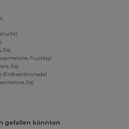
s)
sfrucht)
)
 Eis)
ssermelone, Fruchtig)
ere, Eis)
 (Erdbeerlimonade)
ermelone, Eis)
ch gefallen könnten