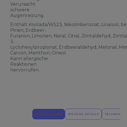
Verursacht
schwere
Augenreizung.
Enthält Koolada/WS23, Nikotinbenzoat, Linalool, be
Pinen, Erdbeer-
Furanon, Limonen, Neral, Citral, Zimtaldehyd, Zimts
3-
cyclohexylpropionat, Erdbeeraldehyd, Melonal, Meth
Carvon, Menthon, Cineol.
Kann allergische
Reaktionen
hervorrufen.
BESCHREIBUNG
WEITERE DETAILS
TECHNISCHE