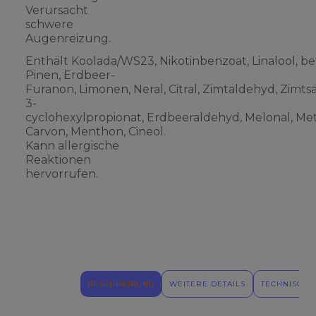
Verursacht
schwere
Augenreizung.
Enthält Koolada/WS23, Nikotinbenzoat, Linalool, be
Pinen, Erdbeer-
Furanon, Limonen, Neral, Citral, Zimtaldehyd, Zimts
3-
cyclohexylpropionat, Erdbeeraldehyd, Melonal, Meth
Carvon, Menthon, Cineol.
Kann allergische
Reaktionen
hervorrufen.
BESCHREIBUNG
WEITERE DETAILS
TECHNISCHE