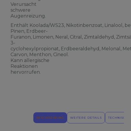
Verursacht
schwere
Augenreizung.
Enthält Koolada/WS23, Nikotinbenzoat, Linalool, be
Pinen, Erdbeer-
Furanon, Limonen, Neral, Citral, Zimtaldehyd, Zimts
3-
cyclohexylpropionat, Erdbeeraldehyd, Melonal, Meth
Carvon, Menthon, Cineol.
Kann allergische
Reaktionen
hervorrufen.
BESCHREIBUNG
WEITERE DETAILS
TECHNISCHE