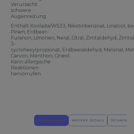
Verursacht
schwere
Augenreizung.
Enthält Koolada/WS23, Nikotinbenzoat, Linalool, be
Pinen, Erdbeer-
Furanon, Limonen, Neral, Citral, Zimtaldehyd, Zimts
3-
cyclohexylpropionat, Erdbeeraldehyd, Melonal, Meth
Carvon, Menthon, Cineol.
Kann allergische
Reaktionen
hervorrufen.
BESCHREIBUNG
WEITERE DETAILS
TECHNISCHE