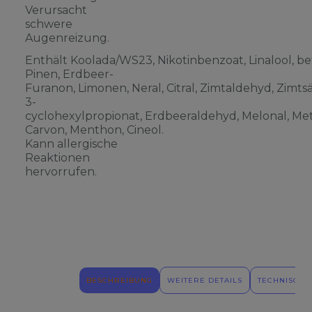
Verursacht
schwere
Augenreizung.
Enthält Koolada/WS23, Nikotinbenzoat, Linalool, be
Pinen, Erdbeer-
Furanon, Limonen, Neral, Citral, Zimtaldehyd, Zimts
3-
cyclohexylpropionat, Erdbeeraldehyd, Melonal, Meth
Carvon, Menthon, Cineol.
Kann allergische
Reaktionen
hervorrufen.
BESCHREIBUNG
WEITERE DETAILS
TECHNISCHE