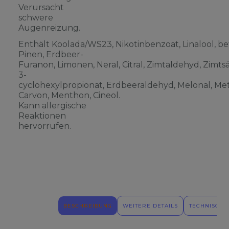
Verursacht
schwere
Augenreizung.
Enthält Koolada/WS23, Nikotinbenzoat, Linalool, be
Pinen, Erdbeer-
Furanon, Limonen, Neral, Citral, Zimtaldehyd, Zimts
3-
cyclohexylpropionat, Erdbeeraldehyd, Melonal, Meth
Carvon, Menthon, Cineol.
Kann allergische
Reaktionen
hervorrufen.
BESCHREIBUNG
WEITERE DETAILS
TECHNISCHE