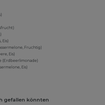
s)
sfrucht)
)
 Eis)
ssermelone, Fruchtig)
ere, Eis)
 (Erdbeerlimonade)
ermelone, Eis)
ch gefallen könnten