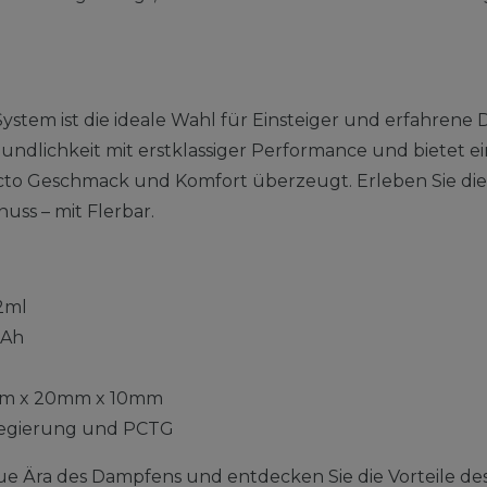
System ist die ideale Wahl für Einsteiger und erfahren
ndlichkeit mit erstklassiger Performance und bietet ei
ncto Geschmack und Komfort überzeugt. Erleben Sie di
nuss – mit Flerbar.
2ml
Ah
m x 20mm x 10mm
egierung und PCTG
ue Ära des Dampfens und entdecken Sie die Vorteile des