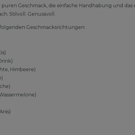
n puren Geschmack, die einfache Handhabung und das 
ch. Stilvoll. Genussvoll.
in folgenden Geschmacksrichtungen:
is)
Drink)
chte, Himbeere)
e)
sche)
Wassermelone)
Anis)
)