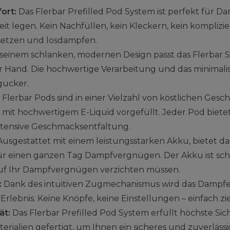
ort:
Das Flerbar Prefilled Pod System ist perfekt für Da
t legen. Kein Nachfüllen, kein Kleckern, kein komplizie
setzen und losdampfen.
seinem schlanken, modernen Design passt das Flerbar 
r Hand. Die hochwertige Verarbeitung und das minimal
gucker.
 Flerbar Pods sind in einer Vielzahl von köstlichen Ge
s mit hochwertigem E-Liquid vorgefüllt. Jeder Pod biete
ntensive Geschmacksentfaltung.
usgestattet mit einem leistungsstarken Akku, bietet da
r einen ganzen Tag Dampfvergnügen. Der Akku ist sch
 auf Ihr Dampfvergnügen verzichten müssen.
:
Dank des intuitiven Zugmechanismus wird das Dampfe
rlebnis. Keine Knöpfe, keine Einstellungen – einfach z
ät:
Das Flerbar Prefilled Pod System erfüllt höchste Sic
rialien gefertigt, um Ihnen ein sicheres und zuverläss