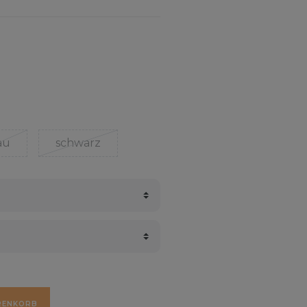
au
schwarz
RENKORB