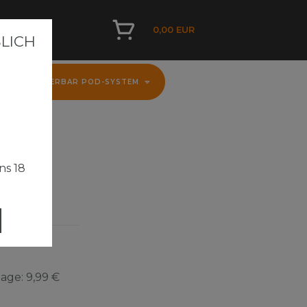
0,00 EUR
ICH A
D
FLERBAR POD-SYSTEM
ns 18
Tage:
9,99 €