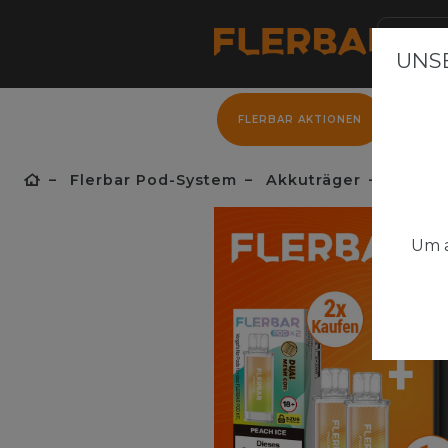
UNSE
FLERBAR AKTIONEN
FLER
Flerbar Pod-System
Akkuträger
Flerbar
Um a