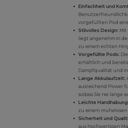
Einfachheit und Komf
Benutzerfreundlichkei
vorgefüllten Pod ein
Stilvolles Design:
Mit 
liegt angenehm in de
zu einem echten Hin
Vorgefüllte Pods:
Die
erhältlich und bereit
Dampfqualität und i
Lange Akkulaufzeit:
A
ausreichend Power fü
sodass Sie nie lange
Leichte Handhabung
zu einem mühelosen E
Sicherheit und Qualit
aus hochwertigen Mate