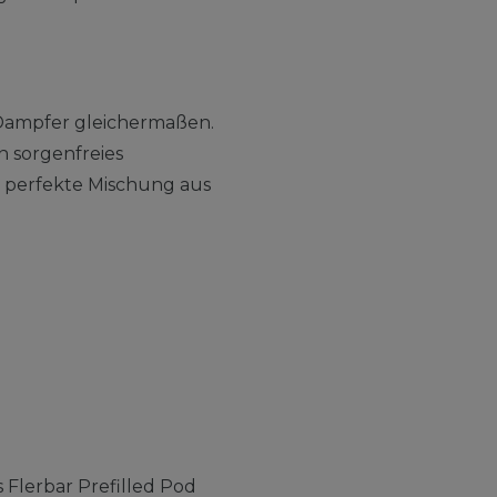
e Dampfer gleichermaßen.
n sorgenfreies
e perfekte Mischung aus
 Flerbar Prefilled Pod