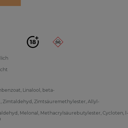
lich
acht
benzoat, Linalool, beta-
l, Zimtaldehyd, Zimtsäuremethylester, Allyl-
ldehyd, Melonal, Methacrylsäurebutylester, Cycloten, l
n