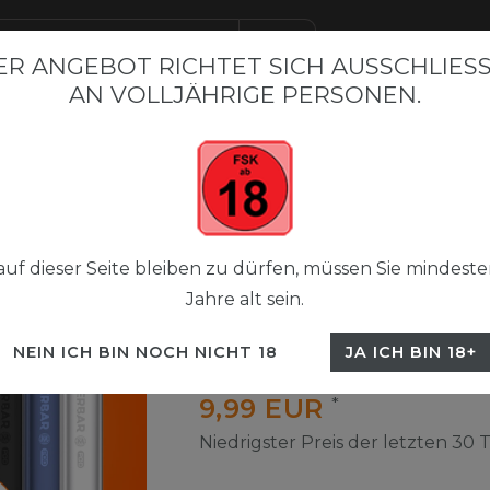
R ANGEBOT RICHTET SICH AUSSCHLIESSL
N VOLLJÄHRIGE PERSONEN.
BAR BESTSELLER
FLERBAR M
FLERBAR NICSALT LIQUI
 Pods 2+1
Flerbar Pods Paket
uf dieser Seite bleiben zu dürfen, müssen Sie mindeste
Jahre alt sein.
Flerbar Pods 2+1
NEIN ICH BIN NOCH NICHT 18
JA ICH BIN 18+
UVP 29,70 €
9,99 EUR
*
Niedrigster Preis der letzten 30 