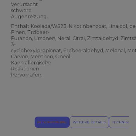
Verursacht
schwere
Augenreizung.
Enthält Koolada/WS23, Nikotinbenzoat, Linalool, be
Pinen, Erdbeer-
Furanon, Limonen, Neral, Citral, Zimtaldehyd, Zimts
3-
cyclohexylpropionat, Erdbeeraldehyd, Melonal, Meth
Carvon, Menthon, Cineol.
Kann allergische
Reaktionen
hervorrufen.
BESCHREIBUNG
WEITERE DETAILS
TECHNISCHE