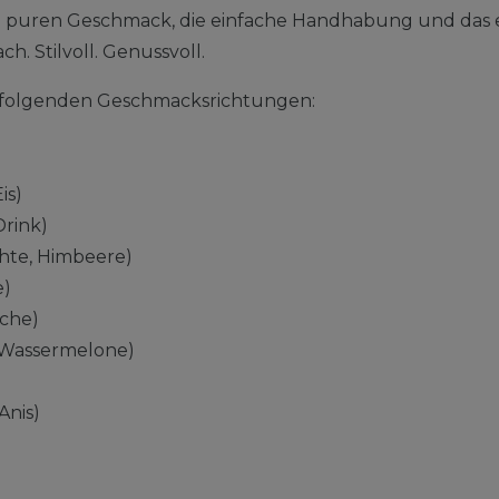
n puren Geschmack, die einfache Handhabung und das 
ch. Stilvoll. Genussvoll.
in folgenden Geschmacksrichtungen:
is)
Drink)
chte, Himbeere)
e)
sche)
Wassermelone)
Anis)
)