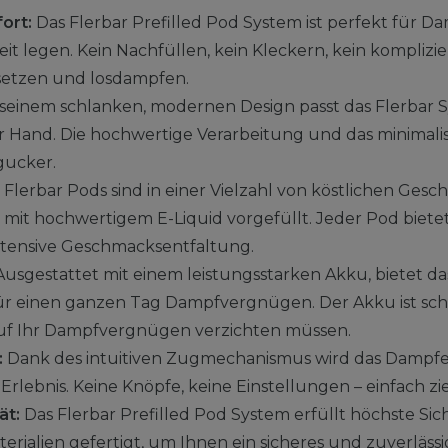
ort:
Das Flerbar Prefilled Pod System ist perfekt für Da
t legen. Kein Nachfüllen, kein Kleckern, kein komplizie
setzen und losdampfen.
seinem schlanken, modernen Design passt das Flerbar 
r Hand. Die hochwertige Verarbeitung und das minimal
gucker.
 Flerbar Pods sind in einer Vielzahl von köstlichen Ge
s mit hochwertigem E-Liquid vorgefüllt. Jeder Pod biete
ntensive Geschmacksentfaltung.
usgestattet mit einem leistungsstarken Akku, bietet da
r einen ganzen Tag Dampfvergnügen. Der Akku ist sch
 auf Ihr Dampfvergnügen verzichten müssen.
:
Dank des intuitiven Zugmechanismus wird das Dampfe
rlebnis. Keine Knöpfe, keine Einstellungen – einfach z
ät:
Das Flerbar Prefilled Pod System erfüllt höchste Sic
rialien gefertigt, um Ihnen ein sicheres und zuverläss