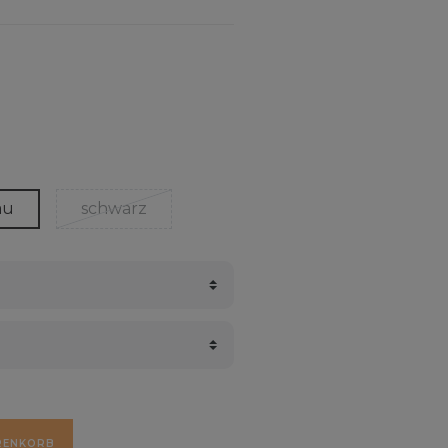
au
schwarz
RENKORB