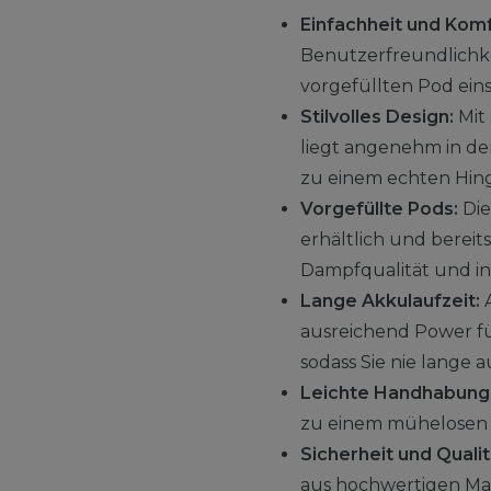
Einfachheit und Komf
Benutzerfreundlichkei
vorgefüllten Pod ein
Stilvolles Design:
Mit 
liegt angenehm in de
zu einem echten Hin
Vorgefüllte Pods:
Die
erhältlich und bereit
Dampfqualität und i
Lange Akkulaufzeit:
A
ausreichend Power fü
sodass Sie nie lange
Leichte Handhabung
zu einem mühelosen E
Sicherheit und Qualit
aus hochwertigen Mate