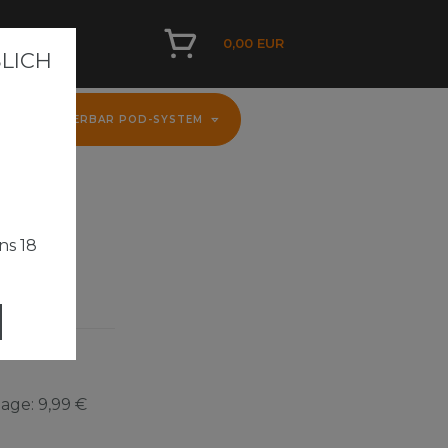
0,00 EUR
ICH A
D
FLERBAR POD-SYSTEM
ns 18
Tage:
9,99 €