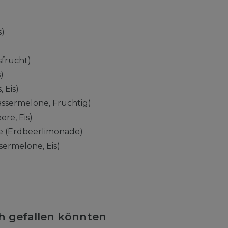
s)
sfrucht)
)
 Eis)
ssermelone, Fruchtig)
ere, Eis)
 (Erdbeerlimonade)
ermelone, Eis)
ch gefallen könnten