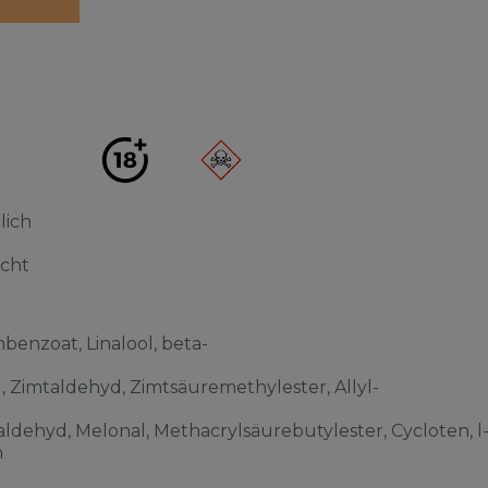
lich
acht
benzoat, Linalool, beta-
l, Zimtaldehyd, Zimtsäuremethylester, Allyl-
ldehyd, Melonal, Methacrylsäurebutylester, Cycloten, l
n