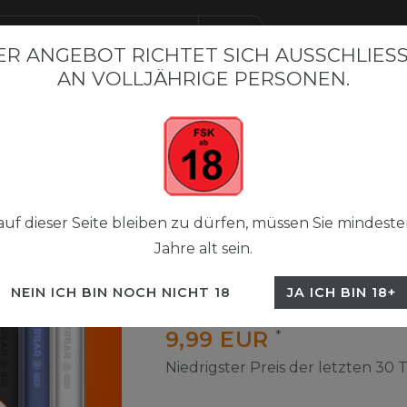
R ANGEBOT RICHTET SICH AUSSCHLIESSL
N VOLLJÄHRIGE PERSONEN.
BAR BESTSELLER
FLERBAR M
FLERBAR NICSALT LIQUI
 Pods 2+1
Flerbar Pods Paket
uf dieser Seite bleiben zu dürfen, müssen Sie mindeste
Jahre alt sein.
Flerbar Pods 2+1
NEIN ICH BIN NOCH NICHT 18
JA ICH BIN 18+
UVP 29,70 €
9,99 EUR
*
Niedrigster Preis der letzten 30 