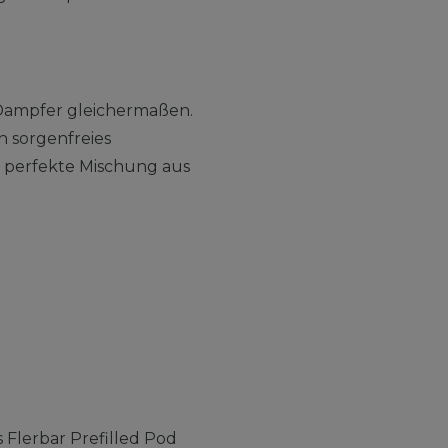
e Dampfer gleichermaßen.
n sorgenfreies
e perfekte Mischung aus
 Flerbar Prefilled Pod