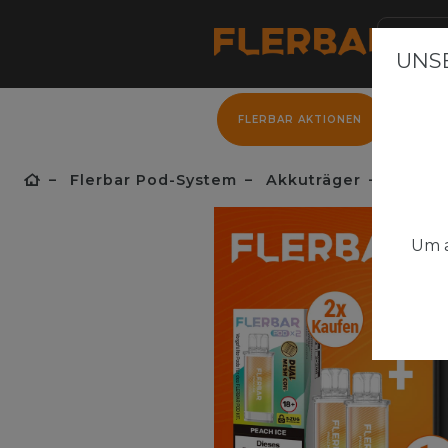
UNSE
FLERBAR AKTIONEN
FLER
Flerbar Pod-System
Akkuträger
Flerbar
Um a