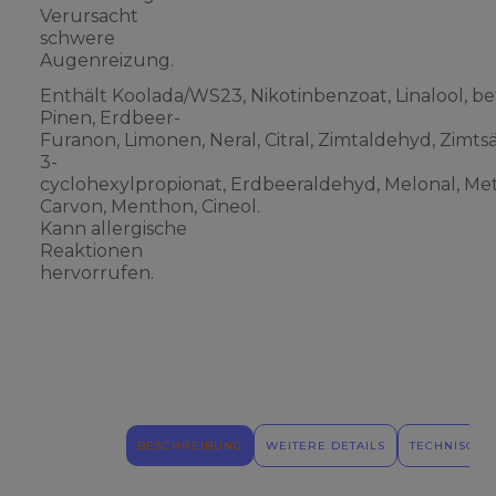
Verursacht
schwere
Augenreizung.
Enthält Koolada/WS23, Nikotinbenzoat, Linalool, be
Pinen, Erdbeer-
Furanon, Limonen, Neral, Citral, Zimtaldehyd, Zimts
3-
cyclohexylpropionat, Erdbeeraldehyd, Melonal, Meth
Carvon, Menthon, Cineol.
Kann allergische
Reaktionen
hervorrufen.
BESCHREIBUNG
WEITERE DETAILS
TECHNISCHE