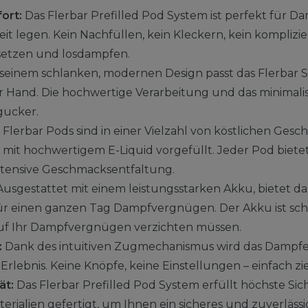
ort:
Das Flerbar Prefilled Pod System ist perfekt für Da
t legen. Kein Nachfüllen, kein Kleckern, kein komplizie
setzen und losdampfen.
seinem schlanken, modernen Design passt das Flerbar 
r Hand. Die hochwertige Verarbeitung und das minimal
gucker.
 Flerbar Pods sind in einer Vielzahl von köstlichen Ge
s mit hochwertigem E-Liquid vorgefüllt. Jeder Pod biete
ntensive Geschmacksentfaltung.
usgestattet mit einem leistungsstarken Akku, bietet da
r einen ganzen Tag Dampfvergnügen. Der Akku ist sch
 auf Ihr Dampfvergnügen verzichten müssen.
:
Dank des intuitiven Zugmechanismus wird das Dampfe
rlebnis. Keine Knöpfe, keine Einstellungen – einfach z
ät:
Das Flerbar Prefilled Pod System erfüllt höchste Sic
rialien gefertigt, um Ihnen ein sicheres und zuverläss