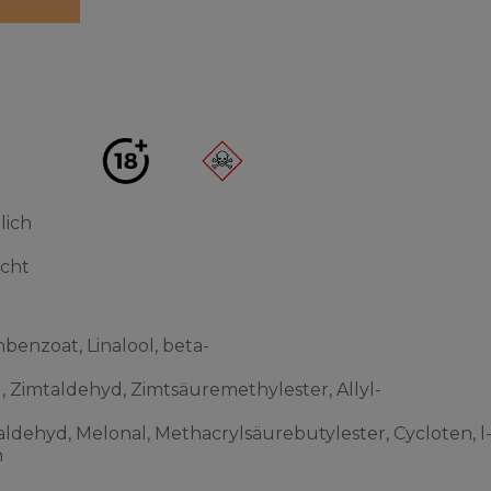
lich
acht
benzoat, Linalool, beta-
l, Zimtaldehyd, Zimtsäuremethylester, Allyl-
ldehyd, Melonal, Methacrylsäurebutylester, Cycloten, l
n