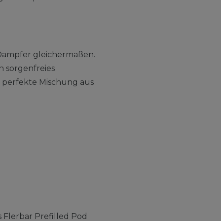
e Dampfer gleichermaßen.
n sorgenfreies
e perfekte Mischung aus
 Flerbar Prefilled Pod