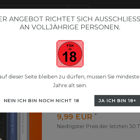
R ANGEBOT RICHTET SICH AUSSCHLIESSL
N VOLLJÄHRIGE PERSONEN.
BAR BESTSELLER
FLERBAR M
FLERBAR NICSALT LIQUI
 Pods 2+1
Flerbar Pods Paket
uf dieser Seite bleiben zu dürfen, müssen Sie mindeste
Jahre alt sein.
Flerbar Pods 2+1
NEIN ICH BIN NOCH NICHT 18
JA ICH BIN 18+
UVP 29,70 €
9,99 EUR
*
Niedrigster Preis der letzten 30 