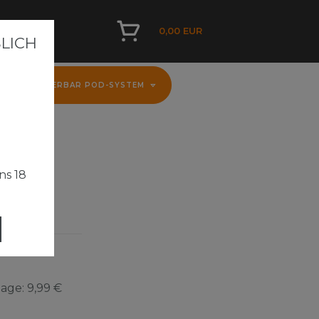
0,00 EUR
ICH A
D
FLERBAR POD-SYSTEM
ns 18
Tage:
9,99 €