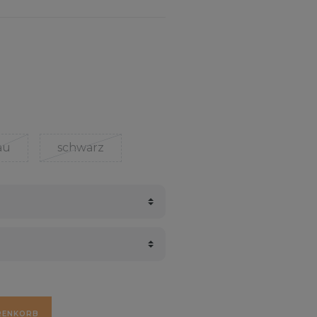
au
schwarz
RENKORB