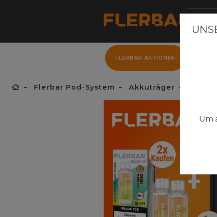
UNSE
FLERBAR AKTIONEN
FLER
Flerbar Pod-System
Akkuträger
Flerbar
Um a