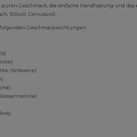
n puren Geschmack, die einfache Handhabung und das 
ch. Stilvoll. Genussvoll.
in folgenden Geschmacksrichtungen:
is)
Drink)
chte, Himbeere)
e)
sche)
Wassermelone)
Anis)
)