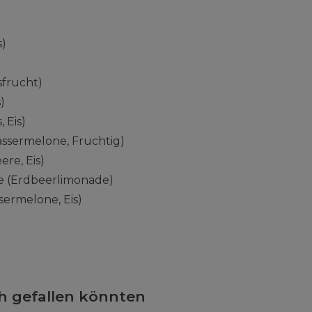
s)
sfrucht)
)
 Eis)
ssermelone, Fruchtig)
ere, Eis)
 (Erdbeerlimonade)
ermelone, Eis)
ch gefallen könnten