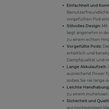
Einfachheit und Komf
Benutzerfreundlichkei
vorgefüllten Pod ein
Stilvolles Design:
Mit 
liegt angenehm in de
zu einem echten Hin
Vorgefüllte Pods:
Die
erhältlich und bereit
Dampfqualität und i
Lange Akkulaufzeit:
A
ausreichend Power fü
sodass Sie nie lange
Leichte Handhabung
zu einem mühelosen E
Sicherheit und Qualit
aus hochwertigen Mate