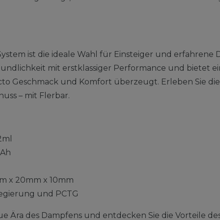
System ist die ideale Wahl für Einsteiger und erfahren
ndlichkeit mit erstklassiger Performance und bietet ei
ncto Geschmack und Komfort überzeugt. Erleben Sie di
nuss – mit Flerbar.
2ml
Ah
m x 20mm x 10mm
egierung und PCTG
ue Ära des Dampfens und entdecken Sie die Vorteile des