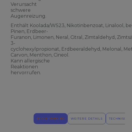
Verursacht
schwere
Augenreizung.
Enthält Koolada/WS23, Nikotinbenzoat, Linalool, be
Pinen, Erdbeer-
Furanon, Limonen, Neral, Citral, Zimtaldehyd, Zimts
3-
cyclohexylpropionat, Erdbeeraldehyd, Melonal, Meth
Carvon, Menthon, Cineol.
Kann allergische
Reaktionen
hervorrufen.
BESCHREIBUNG
WEITERE DETAILS
TECHNISCHE