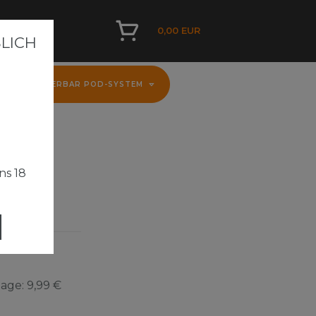
0,00 EUR
ICH A
D
FLERBAR POD-SYSTEM
ns 18
Tage:
9,99 €