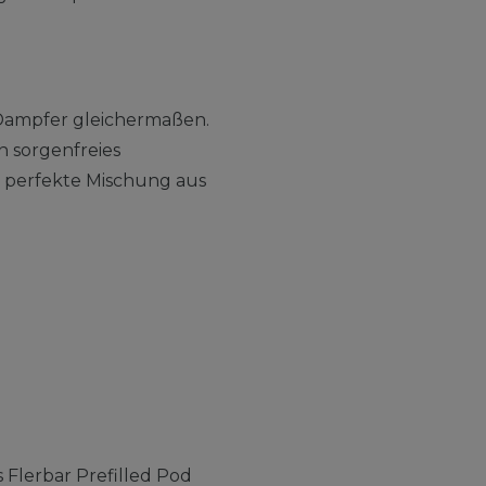
e Dampfer gleichermaßen.
n sorgenfreies
e perfekte Mischung aus
 Flerbar Prefilled Pod