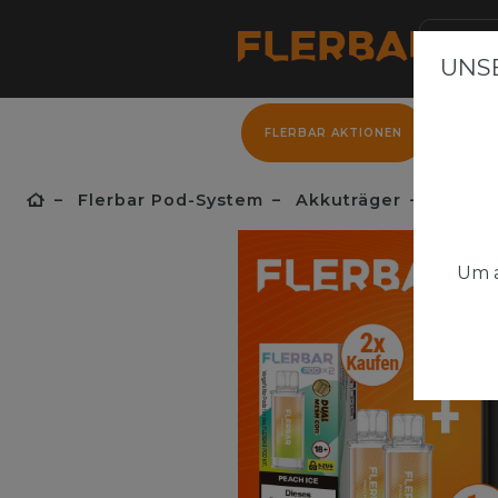
UNSE
FLERBAR AKTIONEN
FLER
Flerbar Pod-System
Akkuträger
Flerbar
Um a