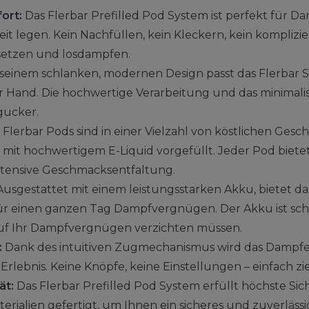
ort:
Das Flerbar Prefilled Pod System ist perfekt für Da
t legen. Kein Nachfüllen, kein Kleckern, kein komplizie
setzen und losdampfen.
seinem schlanken, modernen Design passt das Flerbar 
r Hand. Die hochwertige Verarbeitung und das minimal
gucker.
 Flerbar Pods sind in einer Vielzahl von köstlichen Ge
s mit hochwertigem E-Liquid vorgefüllt. Jeder Pod biete
ntensive Geschmacksentfaltung.
usgestattet mit einem leistungsstarken Akku, bietet da
r einen ganzen Tag Dampfvergnügen. Der Akku ist sch
 auf Ihr Dampfvergnügen verzichten müssen.
:
Dank des intuitiven Zugmechanismus wird das Dampfe
rlebnis. Keine Knöpfe, keine Einstellungen – einfach z
ät:
Das Flerbar Prefilled Pod System erfüllt höchste Sic
rialien gefertigt, um Ihnen ein sicheres und zuverläss