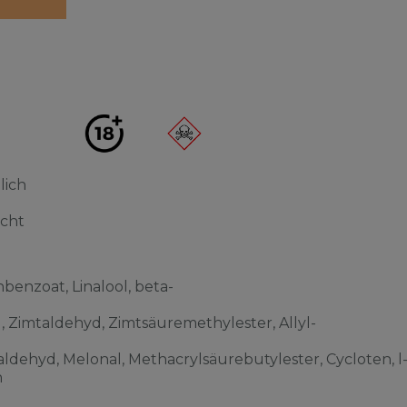
lich
acht
benzoat, Linalool, beta-
l, Zimtaldehyd, Zimtsäuremethylester, Allyl-
ldehyd, Melonal, Methacrylsäurebutylester, Cycloten, l
n