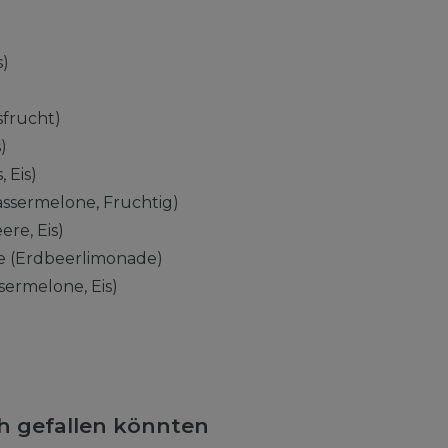
s)
sfrucht)
)
 Eis)
ssermelone, Fruchtig)
ere, Eis)
 (Erdbeerlimonade)
ermelone, Eis)
ch gefallen könnten