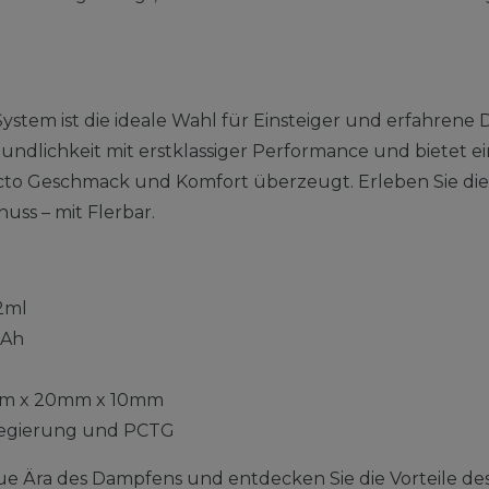
System ist die ideale Wahl für Einsteiger und erfahren
ndlichkeit mit erstklassiger Performance und bietet ei
ncto Geschmack und Komfort überzeugt. Erleben Sie di
nuss – mit Flerbar.
2ml
Ah
m x 20mm x 10mm
egierung und PCTG
ue Ära des Dampfens und entdecken Sie die Vorteile des