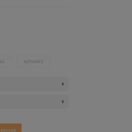
au
schwarz
RENKORB