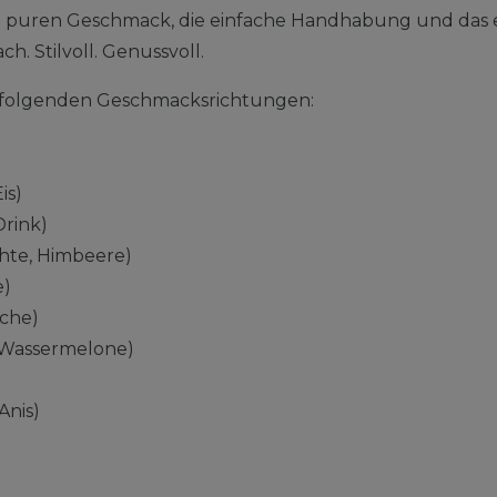
n puren Geschmack, die einfache Handhabung und das 
ch. Stilvoll. Genussvoll.
in folgenden Geschmacksrichtungen:
is)
Drink)
chte, Himbeere)
e)
sche)
Wassermelone)
Anis)
)