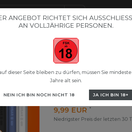
R ANGEBOT RICHTET SICH AUSSCHLIESSL
N VOLLJÄHRIGE PERSONEN.
BAR BESTSELLER
FLERBAR M
FLERBAR NICSALT LIQUI
 Pods 2+1
Flerbar Pods Paket
uf dieser Seite bleiben zu dürfen, müssen Sie mindeste
Jahre alt sein.
Flerbar Pods 2+1
NEIN ICH BIN NOCH NICHT 18
JA ICH BIN 18+
UVP 29,70 €
9,99 EUR
*
Niedrigster Preis der letzten 30 