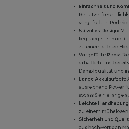
Einfachheit und Komf
Benutzerfreundlichkei
vorgefüllten Pod ein
Stilvolles Design:
Mit 
liegt angenehm in de
zu einem echten Hin
Vorgefüllte Pods:
Die
erhältlich und bereit
Dampfqualität und i
Lange Akkulaufzeit:
A
ausreichend Power fü
sodass Sie nie lange
Leichte Handhabung
zu einem mühelosen E
Sicherheit und Qualit
aus hochwertigen Mate