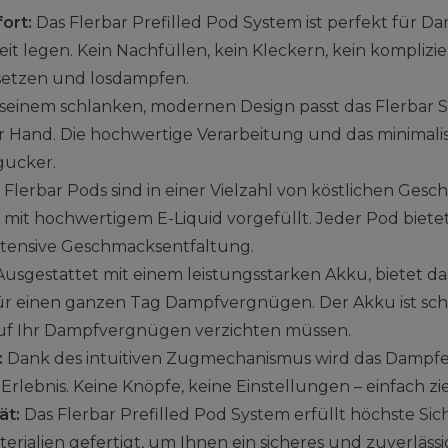
ort:
Das Flerbar Prefilled Pod System ist perfekt für Da
t legen. Kein Nachfüllen, kein Kleckern, kein komplizie
setzen und losdampfen.
seinem schlanken, modernen Design passt das Flerbar 
r Hand. Die hochwertige Verarbeitung und das minimal
gucker.
 Flerbar Pods sind in einer Vielzahl von köstlichen Ge
s mit hochwertigem E-Liquid vorgefüllt. Jeder Pod biete
ntensive Geschmacksentfaltung.
usgestattet mit einem leistungsstarken Akku, bietet da
r einen ganzen Tag Dampfvergnügen. Der Akku ist sch
 auf Ihr Dampfvergnügen verzichten müssen.
:
Dank des intuitiven Zugmechanismus wird das Dampfe
rlebnis. Keine Knöpfe, keine Einstellungen – einfach z
ät:
Das Flerbar Prefilled Pod System erfüllt höchste Sic
rialien gefertigt, um Ihnen ein sicheres und zuverläss