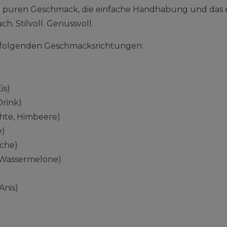
n puren Geschmack, die einfache Handhabung und das 
ch. Stilvoll. Genussvoll.
in folgenden Geschmacksrichtungen:
is)
Drink)
chte, Himbeere)
e)
sche)
Wassermelone)
Anis)
)