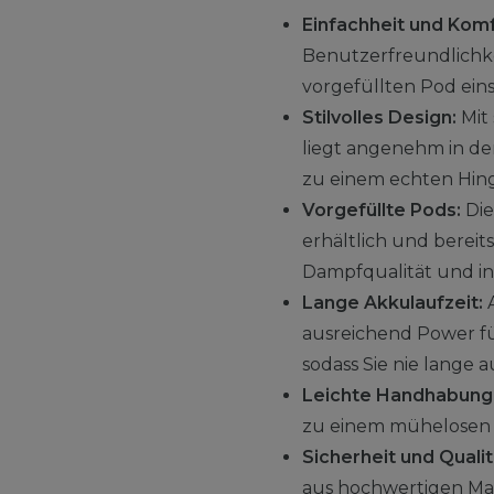
Einfachheit und Komf
Benutzerfreundlichkei
vorgefüllten Pod ein
Stilvolles Design:
Mit 
liegt angenehm in de
zu einem echten Hin
Vorgefüllte Pods:
Die
erhältlich und bereit
Dampfqualität und i
Lange Akkulaufzeit:
A
ausreichend Power fü
sodass Sie nie lange
Leichte Handhabung
zu einem mühelosen E
Sicherheit und Qualit
aus hochwertigen Mate