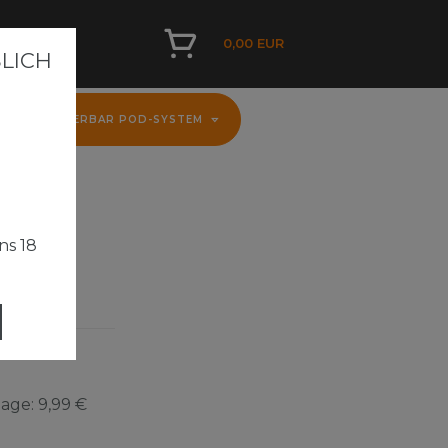
0,00 EUR
ICH A
D
FLERBAR POD-SYSTEM
ns 18
Tage:
9,99 €