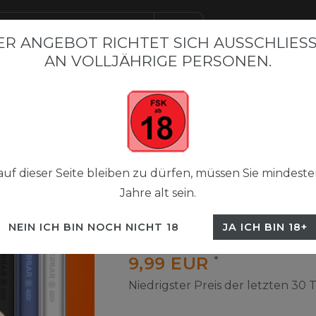
R ANGEBOT RICHTET SICH AUSSCHLIESSL
N VOLLJÄHRIGE PERSONEN.
BAR BESTSELLER
FLERBAR M
FLERBAR NICSALT LIQUI
 Pods 2+1
Flerbar Pods Paket
uf dieser Seite bleiben zu dürfen, müssen Sie mindeste
Jahre alt sein.
Flerbar Pods 2+1
NEIN ICH BIN NOCH NICHT 18
JA ICH BIN 18+
UVP 29,70 €
9,99 EUR
*
Niedrigster Preis der letzten 30 