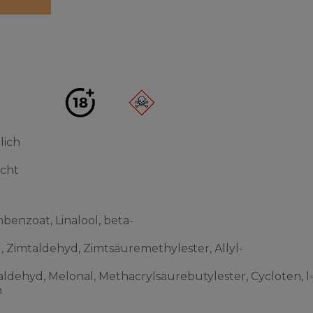
lich
acht
benzoat, Linalool, beta-
l, Zimtaldehyd, Zimtsäuremethylester, Allyl-
ldehyd, Melonal, Methacrylsäurebutylester, Cycloten, l
n