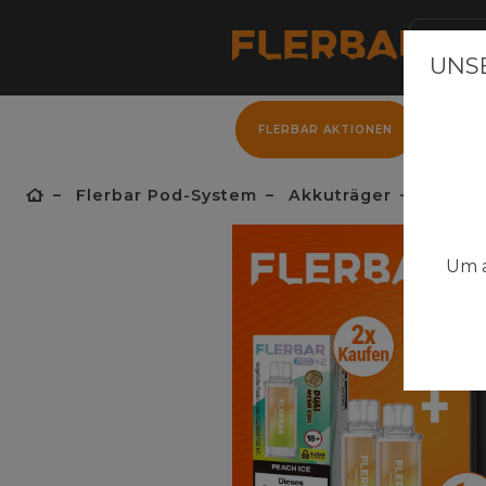
UNSE
FLERBAR AKTIONEN
FLER
Flerbar Pod-System
Akkuträger
Flerbar
Um a