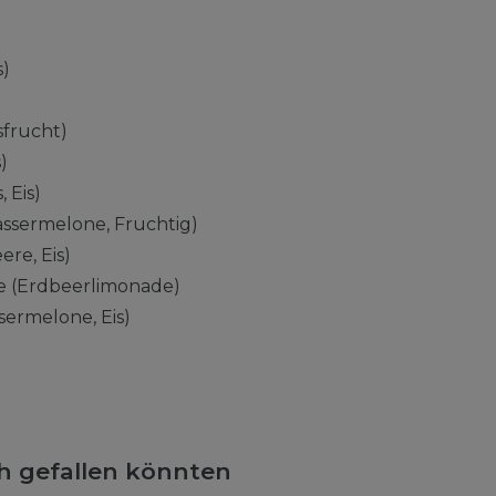
s)
sfrucht)
)
 Eis)
ssermelone, Fruchtig)
ere, Eis)
 (Erdbeerlimonade)
ermelone, Eis)
ch gefallen könnten