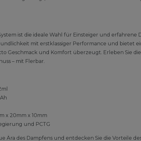
System ist die ideale Wahl für Einsteiger und erfahren
ndlichkeit mit erstklassiger Performance und bietet ei
ncto Geschmack und Komfort überzeugt. Erleben Sie di
nuss – mit Flerbar.
2ml
Ah
m x 20mm x 10mm
egierung und PCTG
ue Ära des Dampfens und entdecken Sie die Vorteile des