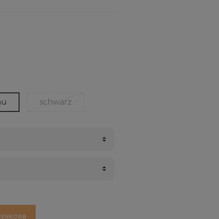
au
schwarz
RENKORB