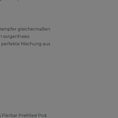
e Dampfer gleichermaßen.
n sorgenfreies
e perfekte Mischung aus
 Flerbar Prefilled Pod