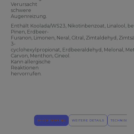
Verursacht
schwere
Augenreizung.
Enthält Koolada/WS23, Nikotinbenzoat, Linalool, be
Pinen, Erdbeer-
Furanon, Limonen, Neral, Citral, Zimtaldehyd, Zimts
3-
cyclohexylpropionat, Erdbeeraldehyd, Melonal, Meth
Carvon, Menthon, Cineol.
Kann allergische
Reaktionen
hervorrufen.
BESCHREIBUNG
WEITERE DETAILS
TECHNISCHE