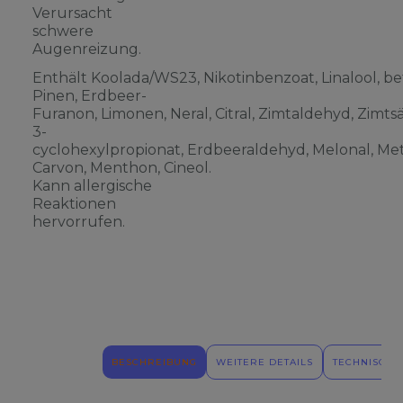
Verursacht
schwere
Augenreizung.
Enthält Koolada/WS23, Nikotinbenzoat, Linalool, be
Pinen, Erdbeer-
Furanon, Limonen, Neral, Citral, Zimtaldehyd, Zimts
3-
cyclohexylpropionat, Erdbeeraldehyd, Melonal, Meth
Carvon, Menthon, Cineol.
Kann allergische
Reaktionen
hervorrufen.
BESCHREIBUNG
WEITERE DETAILS
TECHNISCHE