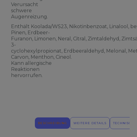
Verursacht
schwere
Augenreizung.
Enthält Koolada/WS23, Nikotinbenzoat, Linalool, be
Pinen, Erdbeer-
Furanon, Limonen, Neral, Citral, Zimtaldehyd, Zimts
3-
cyclohexylpropionat, Erdbeeraldehyd, Melonal, Meth
Carvon, Menthon, Cineol.
Kann allergische
Reaktionen
hervorrufen.
BESCHREIBUNG
WEITERE DETAILS
TECHNISCHE