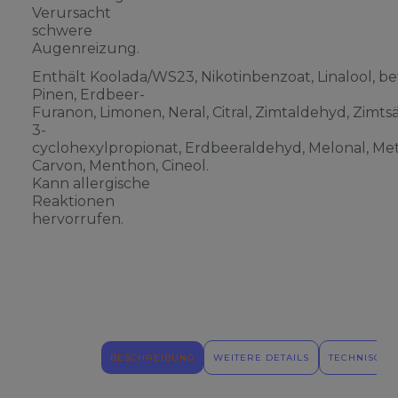
Verursacht
schwere
Augenreizung.
Enthält Koolada/WS23, Nikotinbenzoat, Linalool, be
Pinen, Erdbeer-
Furanon, Limonen, Neral, Citral, Zimtaldehyd, Zimts
3-
cyclohexylpropionat, Erdbeeraldehyd, Melonal, Meth
Carvon, Menthon, Cineol.
Kann allergische
Reaktionen
hervorrufen.
BESCHREIBUNG
WEITERE DETAILS
TECHNISCHE