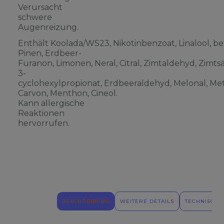
Verursacht
schwere
Augenreizung.
Enthält Koolada/WS23, Nikotinbenzoat, Linalool, be
Pinen, Erdbeer-
Furanon, Limonen, Neral, Citral, Zimtaldehyd, Zimts
3-
cyclohexylpropionat, Erdbeeraldehyd, Melonal, Meth
Carvon, Menthon, Cineol.
Kann allergische
Reaktionen
hervorrufen.
BESCHREIBUNG
WEITERE DETAILS
TECHNISCHE