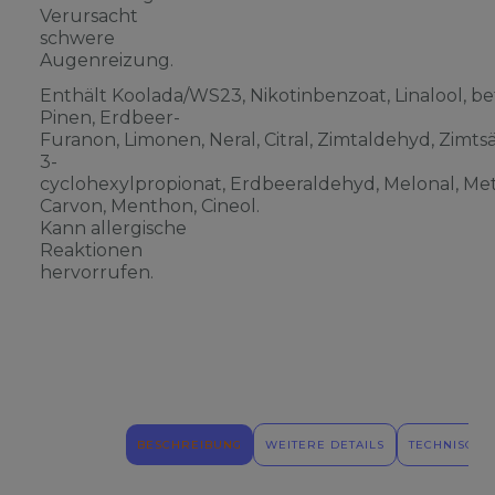
Verursacht
schwere
Augenreizung.
Enthält Koolada/WS23, Nikotinbenzoat, Linalool, be
Pinen, Erdbeer-
Furanon, Limonen, Neral, Citral, Zimtaldehyd, Zimts
3-
cyclohexylpropionat, Erdbeeraldehyd, Melonal, Meth
Carvon, Menthon, Cineol.
Kann allergische
Reaktionen
hervorrufen.
BESCHREIBUNG
WEITERE DETAILS
TECHNISCHE